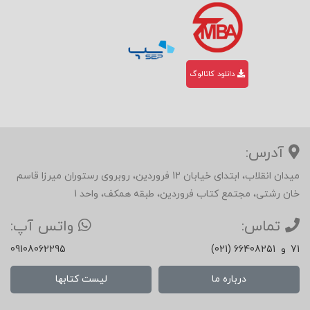
دانلود کاتالوگ
آدرس:
میدان انقلاب، ابتدای خیابان 12 فروردین، روبروی رستوران میرزا قاسم
خان رشتی، مجتمع کتاب فروردین، طبقه همکف، واحد 1
تماس:
واتس آپ:
71
و
(021) 66408251
09108062295
درباره ما
لیست کتابها