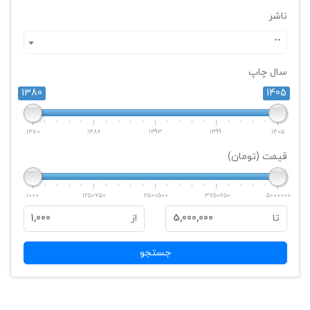
ناشر
--
سال چاپ
1380
1405
1380
1386
1393
1399
1405
قیمت (تومان)
1000
1250750
2500500
3750250
5000000
تا
5,000,000
از
1,000
جستجو