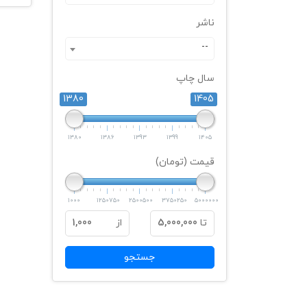
ناشر
--
سال چاپ
1380
1405
1380
1386
1393
1399
1405
قیمت (تومان)
1000
1250750
2500500
3750250
5000000
تا
5,000,000
از
1,000
جستجو