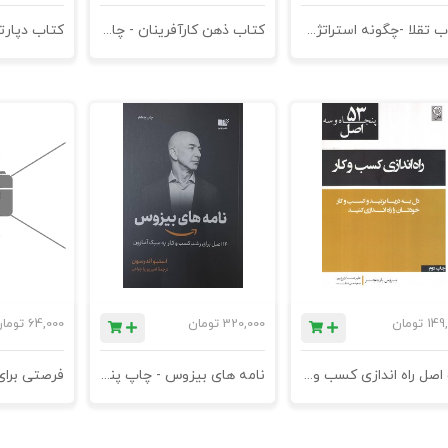
کتاب تقلا -چگونه استراتژی چابک در کوتاه ترین زمان برند قدرتمند می سازد - چاپ ششم
کتاب ذهن کارآفرینان - چاپ پنجم
149
تومان
320,000
تومان
64,000
توما
53 اصل راه اندازی کسب و کار
نامه های بیزوس - چاپ پنجم
فرصتی برا