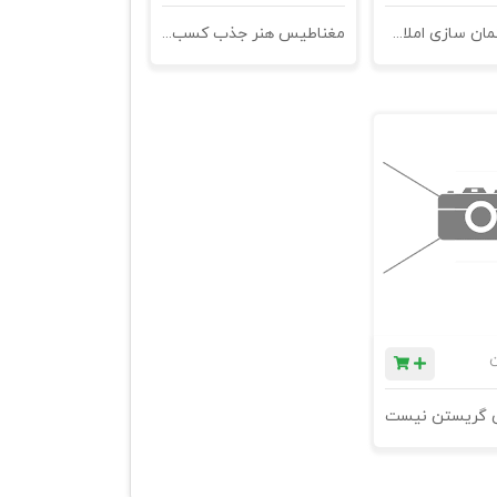
کتاب دپارتمان سازی املاک به شیوه شزوما - چاپ دوم
مغناطیس هنر جذب کسب و کار
ن
ی گریستن نیست