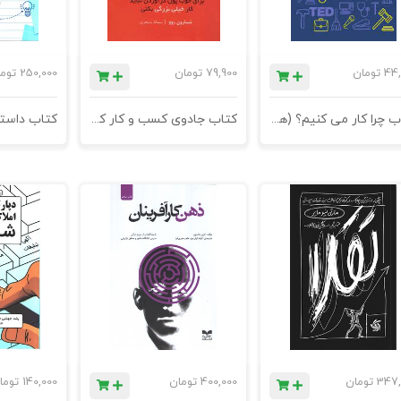
44,
تومان
79,900
تومان
250,000
توم
کتاب چرا کار می کنیم؟ (هوش کسب و کار2)
کتاب جادوی کسب و کار کوچک
347,
تومان
400,000
تومان
140,000
توما