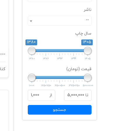
ناشر
--
سال چاپ
1380
1405
000
1380
1386
1393
1399
1405
قیمت (تومان)
کتا
1000
1250750
2500500
3750250
5000000
تا
5,000,000
از
1,000
جستجو