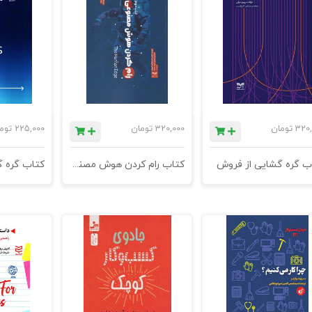
320,
تومان
320,000
تومان
225,000
توم
ب گره گشایی از فروش
کتاب رام کردن هوش مصنوعی - چاپ دوم