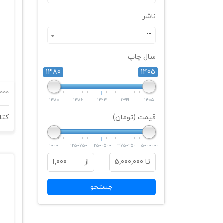
ناشر
--
سال چاپ
1380
1405
000
1380
1386
1393
1399
1405
قیمت (تومان)
1000
1250750
2500500
3750250
5000000
تا
5,000,000
از
1,000
جستجو