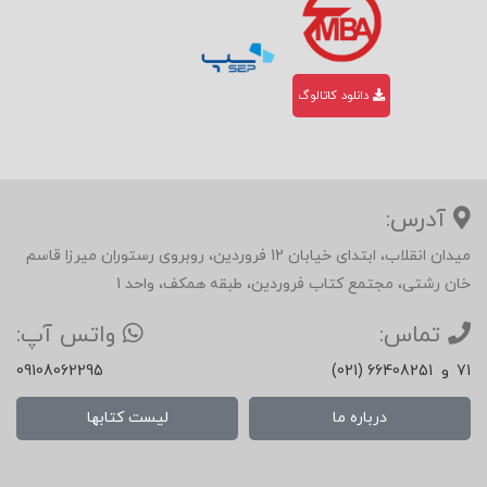
دانلود کاتالوگ
آدرس:
میدان انقلاب، ابتدای خیابان 12 فروردین، روبروی رستوران میرزا قاسم
خان رشتی، مجتمع کتاب فروردین، طبقه همکف، واحد 1
تماس:
واتس آپ:
71
و
(021) 66408251
09108062295
درباره ما
لیست کتابها