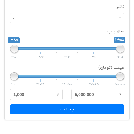
ناشر
--
سال چاپ
1380
1405
1380
1386
1393
1399
1405
قیمت (تومان)
1000
1250750
2500500
3750250
5000000
تا
از
1,000
5,000,000
جستجو