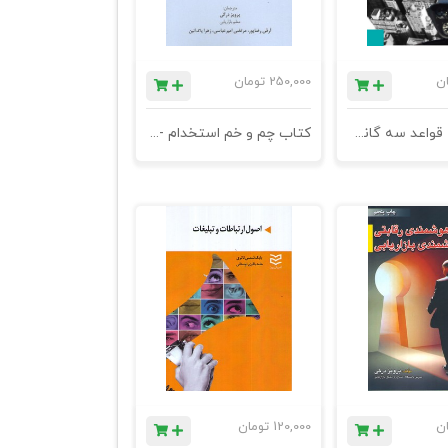
ان
250,000
تومان
اوج گیری - قواعد سه گانه تفکر استراتژیک پیشرفته - چاپ هفتم
کتاب چم و خم استخدام -- چاپ دهم
ان
120,000
تومان