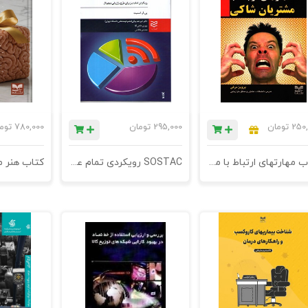
250,
تومان
295,000
تومان
780,000
توم
کتاب مهارتهای ارتباط با مشتریان شاکی - چاپ هشتم
SOSTAC رویکردی تمام عیار برای طرح بازاریابی دیجیتال - چاپ دوم
کتاب هنر 