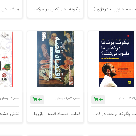
کتاب جعبه ابزار استراتژی (استراتژیست ها باید به چه ابزارهای مدیریتی مسلط باشند؟) - چاپ سوم
چگونه به هرکس در هرکجا بفروشیم
461
تومان
1,070,000
تومان
7,000
تومان
کتاب چگونه برندها در ذهن ما نفوذ می کنند؟ -ت رفندهایی که شرکت‌ها برای دستکاری ذهن ما و ترغیبمان به خرید به کار می‌برند
کتاب اقتصاد قصه - بازاریابی داستان محور در عصر پسا تبلیغات