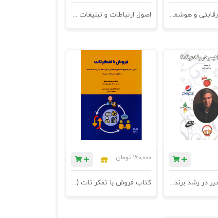
هوشمندی رقابتی و هوشمندی بازاریابی- چاپ هفتم
اصول ارتباطات و تبلیغات - چاپ سوم
160,000
تومان
نقش مشاهیر در رشد برندها
کتاب فروش با تفکر تات (تبدیل به یک فروشنده‌ی حرفه‌ای شوید تنها با این سه کلمه: «تکرار- ارتباط- تسلط»)