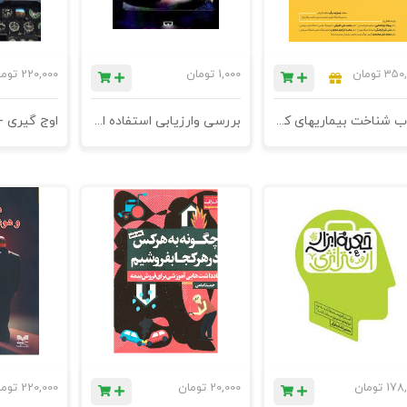
350,
تومان
1,000
تومان
220,000
توم
کتاب شناخت بیماریهای کاروکسب و راهکارهای درمان - 101 سندرم سازمانی - چاپ هفتم
بررسی وارزیابی استفاده ازخط نماد دربهبود کارایی شبکه های توزیع
178,
تومان
20,000
تومان
220,000
توم