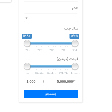
ناشر
--
سال چاپ
1380
1405
1380
1386
1393
1399
1405
قیمت (تومان)
1000
1250750
2500500
3750250
5000000
تا
از
1,000
5,000,000
جستجو