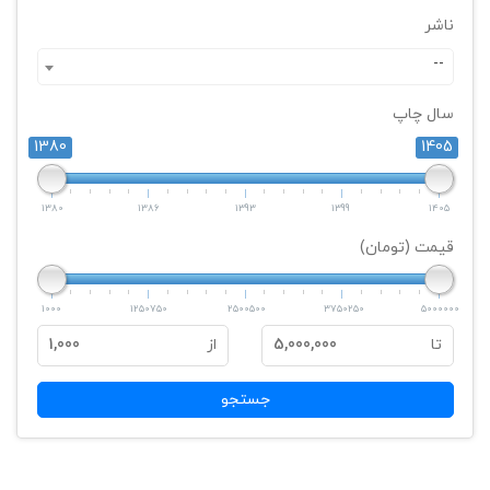
ناشر
--
سال چاپ
1380
1405
1380
1386
1393
1399
1405
قیمت (تومان)
1000
1250750
2500500
3750250
5000000
تا
5,000,000
از
1,000
جستجو