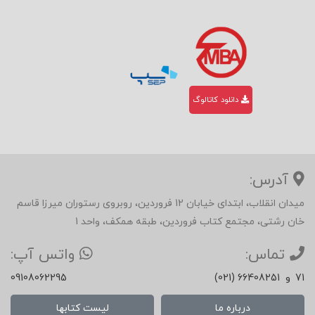
دانلود کاتالوگ
آدرس:
میدان انقلاب، ابتدای خیابان 12 فروردین، روبروی رستوران میرزا قاسم
خان رشتی، مجتمع کتاب فروردین، طبقه همکف، واحد 1
تماس:
واتس آپ:
71
و
(021) 66408251
09108062295
درباره ما
لیست کتابها