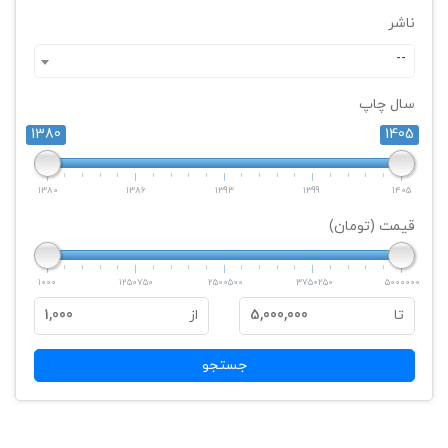
ناشر
--
سال چاپ
1380
1405
1380
1386
1393
1399
1405
قیمت (تومان)
1000
1250750
2500500
3750250
5000000
تا
5,000,000
از
1,000
جستجو