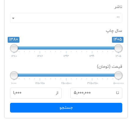
ناشر
--
سال چاپ
1380
1405
1380
1386
1393
1399
1405
قیمت (تومان)
1000
1250750
2500500
3750250
5000000
تا
5,000,000
از
1,000
جستجو