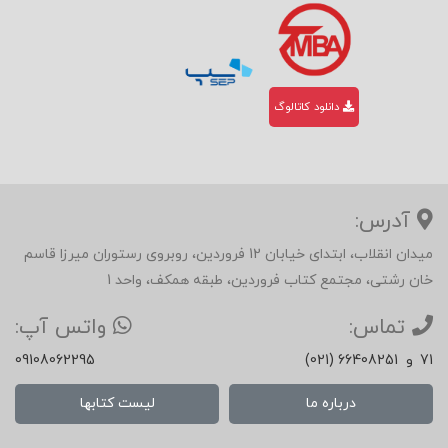
دانلود کاتالوگ
آدرس:
میدان انقلاب، ابتدای خیابان 12 فروردین، روبروی رستوران میرزا قاسم
خان رشتی، مجتمع کتاب فروردین، طبقه همکف، واحد 1
تماس:
واتس آپ:
71
و
(021) 66408251
09108062295
درباره ما
لیست کتابها