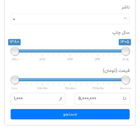
ناشر
--
سال چاپ
1380
1405
1380
1386
1393
1399
1405
قیمت (تومان)
1000
1250750
2500500
3750250
5000000
تا
5,000,000
از
1,000
جستجو