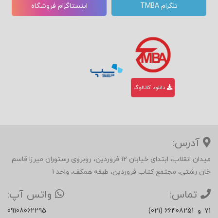
تلگرام TMBA
اینستاگرام فروشگاه
دانلود کاتالوگ
آدرس:
میدان انقلاب، ابتدای خیابان 12 فروردین، روبروی رستوران میرزا قاسم
خان رشتی، مجتمع کتاب فروردین، طبقه همکف، واحد 1
تماس:
واتس آپ:
71
و
(021) 66408251
09108062295