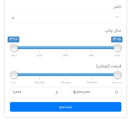
ناشر
--
سال چاپ
1380
1405
1380
1386
1393
1399
1405
قیمت (تومان)
1000
1250750
2500500
3750250
5000000
تا
5,000,000
از
1,000
جستجو