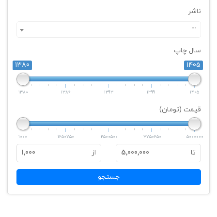
ناشر
--
سال چاپ
1380
1405
1380
1386
1393
1399
1405
قیمت (تومان)
1000
1250750
2500500
3750250
5000000
تا
5,000,000
از
1,000
جستجو