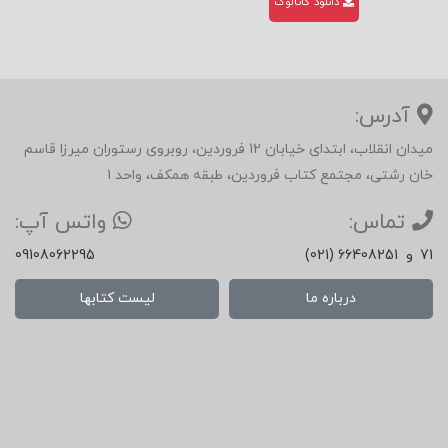
دانلود کاتالوگ
آدرس:
میدان انقلاب، ابتدای خیابان 12 فروردین، روبروی رستوران میرزا قاسم
خان رشتی، مجتمع کتاب فروردین، طبقه همکف، واحد 1
تماس:
واتس آپ:
71
و
(021) 66408251
09108062295
درباره ما
لیست کتابها