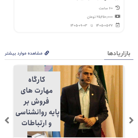
60 ساعت
25,250,000
تومان
1405-05-27
تا
1405-09-03
بازاریادها
مشاهده موارد بیشتر