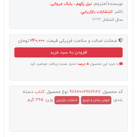
نویسنده/مترجم:
نیل رکهم
،
بابک مروانی
ناشر:
انتشارات بازاريابي
سال انتشار:
1399
ضمانت اصالت و سلامت فیزیکی
قیمت:
240,000
تومان
افزودن به سبد خرید
با خرید این محصول
5 درصد
اعتبار هدیه دریافت خواهید کرد.
کد محصول:
9786006982687
نوع محصول:
کتاب
دسته
بندی:
وزن:
365 گرم
فروش پخش و توزيع
انتشارات بازاریابی