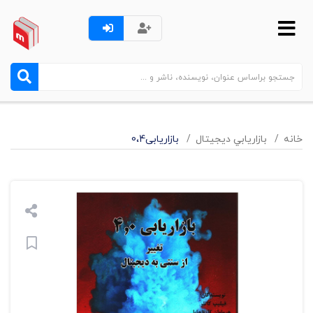
خانه
بازاريابي ديجيتال
بازاریابی0،4