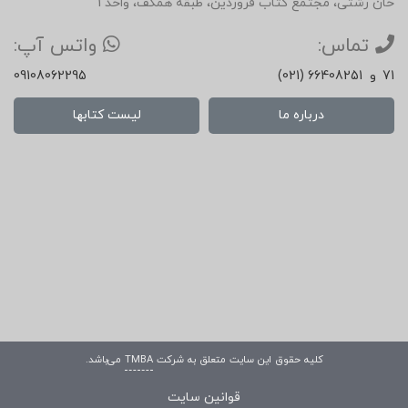
خان رشتی، مجتمع کتاب فروردین، طبقه همکف، واحد 1
تماس:
واتس آپ:
71
و
(021) 66408251
09108062295
درباره ما
لیست کتابها
کلیه حقوق این سایت متعلق به شرکت
TMBA
می‌باشد.
قوانین سایت