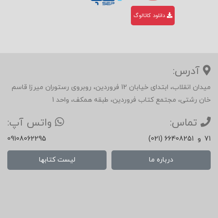
دانلود کاتالوگ
آدرس:
میدان انقلاب، ابتدای خیابان 12 فروردین، روبروی رستوران میرزا قاسم
خان رشتی، مجتمع کتاب فروردین، طبقه همکف، واحد 1
تماس:
واتس آپ:
71
و
(021) 66408251
09108062295
درباره ما
لیست کتابها