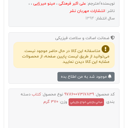
نویسنده/مترجم:
علی اکبر فرهنگی
،
مینو میرزایی
،
،
ناشر:
انتشارات مهربان نشر
سال انتشار:
1394
ضمانت اصالت و سلامت فیزیکی
متاسفانه این کالا در حال حاضر موجود نیست.
می‌توانید از طریق لیست پایین صفحه، از محصولات
مشابه این کالا دیدن نمایید.
موجود شد به من اطلاع بده
کد محصول:
9786007317839
نوع محصول:
کتاب
دسته
بندی:
وزن:
370 گرم
مباتي بازايابي انواع بازاريابي