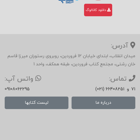
دانلود کاتالوگ
آدرس:
میدان انقلاب، ابتدای خیابان 12 فروردین، روبروی رستوران میرزا قاسم
خان رشتی، مجتمع کتاب فروردین، طبقه همکف، واحد 1
تماس:
واتس آپ:
71
و
(021) 66408251
09108062295
درباره ما
لیست کتابها