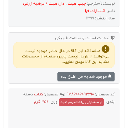
نویسنده/مترجم:
چیپ هیت
،
دان هیت / مرضیه زرقی
ناشر:
انتشارات فرا
سال انتشار:
1399
ضمانت اصالت و سلامت فیزیکی
متاسفانه این کالا در حال حاضر موجود نیست.
می‌توانید از طریق لیست پایین صفحه، از محصولات
مشابه این کالا دیدن نمایید.
موجود شد به من اطلاع بده
کد محصول:
9786006092690
نوع محصول:
کتاب
دسته
بندی:
وزن:
456 گرم
توسعه فردي و روانشناسي موفقيت