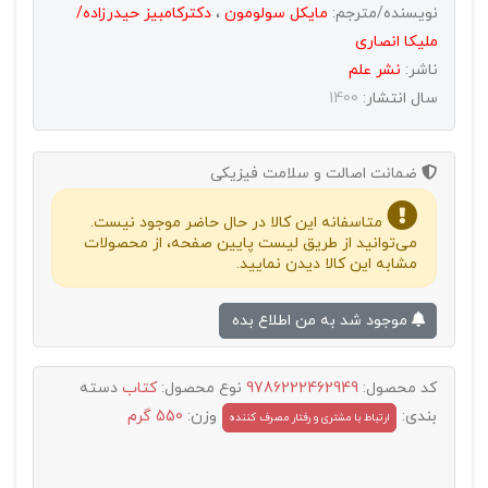
نویسنده/مترجم:
مایکل سولومون
،
دکترکامبیز حیدرزاده/
ملیکا انصاری
ناشر:
نشر علم
سال انتشار:
1400
ضمانت اصالت و سلامت فیزیکی
متاسفانه این کالا در حال حاضر موجود نیست.
می‌توانید از طریق لیست پایین صفحه، از محصولات
مشابه این کالا دیدن نمایید.
موجود شد به من اطلاع بده
کد محصول:
9786222462949
نوع محصول:
کتاب
دسته
بندی:
وزن:
550 گرم
ارتباط با مشتری و رفتار مصرف کننده