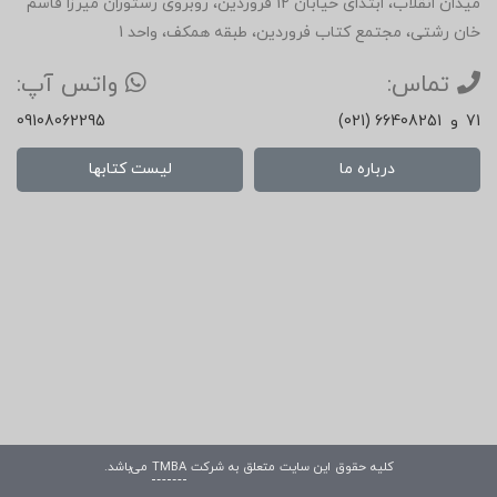
میدان انقلاب، ابتدای خیابان 12 فروردین، روبروی رستوران میرزا قاسم
خان رشتی، مجتمع کتاب فروردین، طبقه همکف، واحد 1
تماس:
واتس آپ:
71
و
(021) 66408251
09108062295
درباره ما
لیست کتابها
کلیه حقوق این سایت متعلق به شرکت
TMBA
می‌باشد.