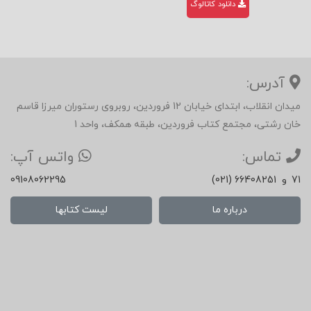
دانلود کاتالوگ
آدرس:
میدان انقلاب، ابتدای خیابان 12 فروردین، روبروی رستوران میرزا قاسم
خان رشتی، مجتمع کتاب فروردین، طبقه همکف، واحد 1
تماس:
واتس آپ:
71
و
(021) 66408251
09108062295
درباره ما
لیست کتابها