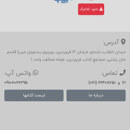
دانلود کاتالوگ
آدرس:
میدان انقلاب، ابتدای خیابان 12 فروردین، روبروی رستوران میرزا قاسم
خان رشتی، مجتمع کتاب فروردین، طبقه همکف، واحد 1
تماس:
واتس آپ:
71
و
(021) 66408251
09108062295
درباره ما
لیست کتابها