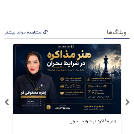
ضمیمه2 پیش بینی های کلیدی: 10موردی که بایددر
مورد بلاکچین بدانید
وبلاگ‌ها
مشاهده موارد بیشتر
ضمیمه3. بلاکچین، اسناد گزارشگری مالی و شواهد
حسابرسی
منابع اصلی و تکمیلی ارائه شده توسط ارگان های
coso
هنر مذاکره در شرایط بحران