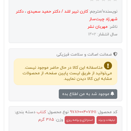
نویسنده/مترجم:
کارن تیبر للند / دکتر حمید سعیدی
،
دکتر
شهرزاد چیت‌ساز
ناشر:
مهربان نشر
سال انتشار:
1402
ضمانت اصالت و سلامت فیزیکی
متاسفانه این کالا در حال حاضر موجود نیست.
می‌توانید از طریق لیست پایین صفحه، از محصولات
مشابه این کالا دیدن نمایید.
موجود شد به من اطلاع بده
کد محصول:
9786004071611
نوع محصول:
کتاب
دسته بندی:
وزن:
385 گرم
تبليغات و برند
استراتژي و برنامه ريزي