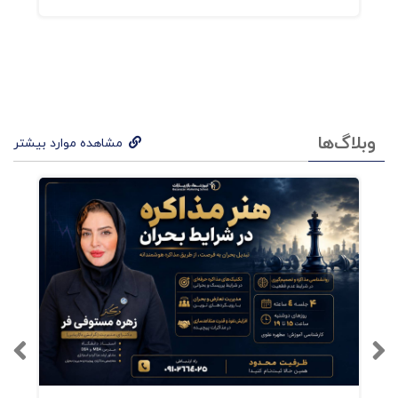
تمامی فعالان حوزه کسب‌وکار اشاره کرد؛ همچنین
واژگان جدید، جذاب و دانش‌افزایی در حوزه برند،
مانند «انرژی برند»، «ردپای دیجیتال برندها»،
«مدیرعامل برندمحور» و «برندسازی تیم‌ها» مورد طرح
وبلاگ‌ها
مشاهده موارد بیشتر
و بررسی قرارگرفته‌ است
فهرست کتاب استراتژی
مسیریابی برند
بخش اول: آماده، هدف، برند