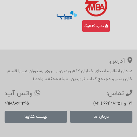
دانلود کاتالوگ
آدرس:
میدان انقلاب، ابتدای خیابان 12 فروردین، روبروی رستوران میرزا قاسم
خان رشتی، مجتمع کتاب فروردین، طبقه همکف، واحد 1
تماس:
واتس آپ:
71
و
(021) 66408251
09108062295
درباره ما
لیست کتابها