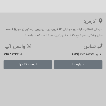
آدرس:
میدان انقلاب، ابتدای خیابان 12 فروردین، روبروی رستوران میرزا قاسم
خان رشتی، مجتمع کتاب فروردین، طبقه همکف، واحد 1
تماس:
واتس آپ:
71
و
(021) 66408251
09108062295
درباره ما
لیست کتابها