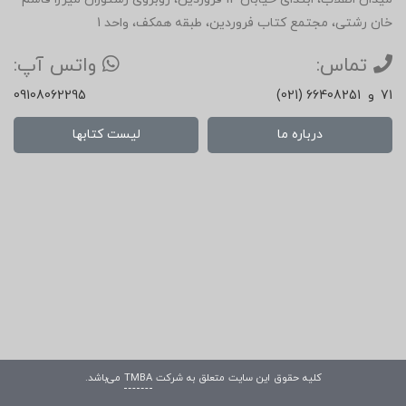
خان رشتی، مجتمع کتاب فروردین، طبقه همکف، واحد 1
تماس:
واتس آپ:
71
و
(021) 66408251
09108062295
درباره ما
لیست کتابها
کلیه حقوق این سایت متعلق به شرکت
TMBA
می‌باشد.