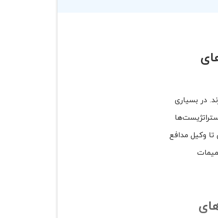
های
ند. در بسیاری
ستراتژیست‌ها
 تا وکیل مدافع
صمیمات
های