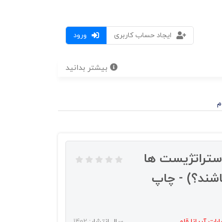
ایجاد حساب کاربری
ورود
بیشتر بدانید
م
استراتژیست ها
اشند؟) - چاپ
رات آريانا قلم
سال انتشار:
1402