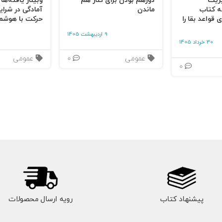
یریت
دورهم بودن برای کنار هم
وبینار یافته‌ها
ه کتاب
ماندن
آمادگی در شرای
 قواعد بقا را
حرکت با هوشم
9 اردیبهشت 1405
30 خرداد 1405
 روش
عمومی
0
عمومی
0
ی!
پیشنهاد کتاب
رویه ارسال محصولات