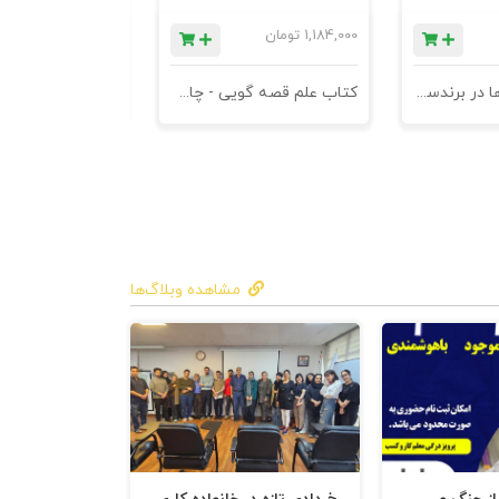
1,184,000
تومان
780,000
تومان
کتاب کهن الگوها در برندسازی - ابزاری برای خلاقها و استراتژیست ها
کتاب علم قصه گویی - چاپ سوم
کتاب هنر متقاعد
مشاهده وبلاگ‌ها