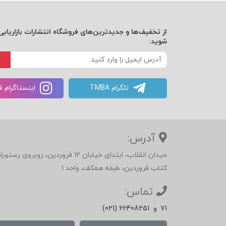
از تخفیف‌ها و جدیدترین‌های فروشگاه انتشارات بازاریابی 
شوید:
تلگرام TMBA
اینستاگرام 
آدرس:
میدان انقلاب، ابتدای خیابان 12 فرور
کتاب فروردین، طبقه همکف، واحد 1
تماس:
71
و
(021) 66408251