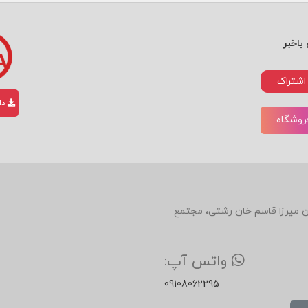
باخبر
اشتراک
دان
فروشگاه
دین، روبروی رستوران میرزا قاسم خان رشتی، مجتمع
واتس آپ:
09108062295