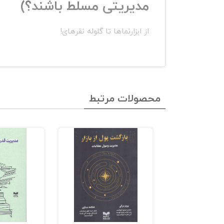
مدیریتی مسلط باشند؟)
از ابزارنماها تا گلوله نقرهای!
چه ابزاری چه زمانی؟
نه برای یک مشت دلار
محصولات مرتبط
از رؤیا و آرزو تا چشمانداز
خطوط قرمز ما کجا هستند؟
تحلیل عمیق محیطهای ششگانه
آینده آبستن چه فرصتها و تهدیدهایی است؟