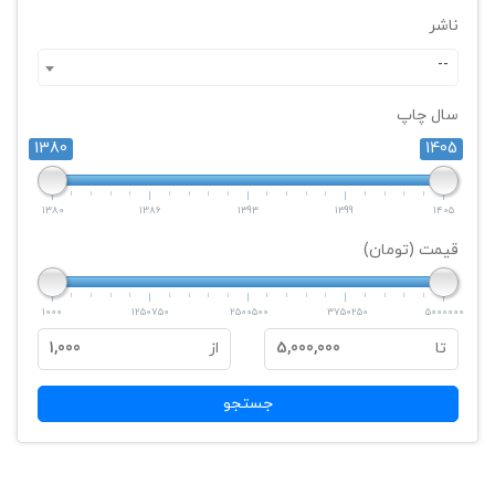
ناشر
--
سال چاپ
1380
1405
1380
1386
1393
1399
1405
قیمت (تومان)
1000
1250750
2500500
3750250
5000000
تا
5,000,000
از
1,000
جستجو