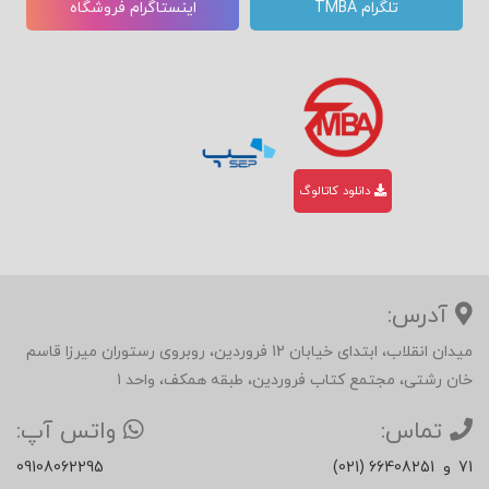
تلگرام TMBA
اینستاگرام فروشگاه
دانلود کاتالوگ
آدرس:
میدان انقلاب، ابتدای خیابان 12 فروردین، روبروی رستوران میرزا قاسم
خان رشتی، مجتمع کتاب فروردین، طبقه همکف، واحد 1
تماس:
واتس آپ:
71
و
(021) 66408251
09108062295