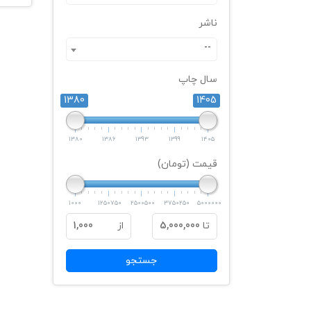
ناشر
--
سال چاپ
1380
1405
1380
1386
1393
1399
1405
قیمت (تومان)
1000
1250750
2500500
3750250
5000000
تا
5,000,000
از
1,000
جستجو