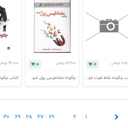
205,
تومان
59,900
تومان
93,000
توما
کتاب چگونه نقاط قوت خود را شکوفا کنیم (6 گام قوی برای نیل به عملکرد عالی در مدیریت و زندگی شخصی) - چاپ دوم
چگونه مغناطیس پول شویم؟
30
29
28
27
26
...
2
1