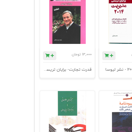
13,000
تومان
قدرت تجارت- برایان تریسی- آراد کتاب