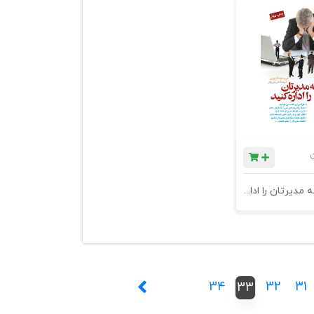
ن
کتاب چگونه مدیرتان را اداره کنید؟ - چاپ سوم
34
32
31
33