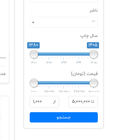
ناشر
--
سال چاپ
1380
1405
,000
1380
1386
1393
1399
1405
قیمت (تومان)
مدی
1000
1250750
2500500
3750250
5000000
تا
5,000,000
از
1,000
جستجو