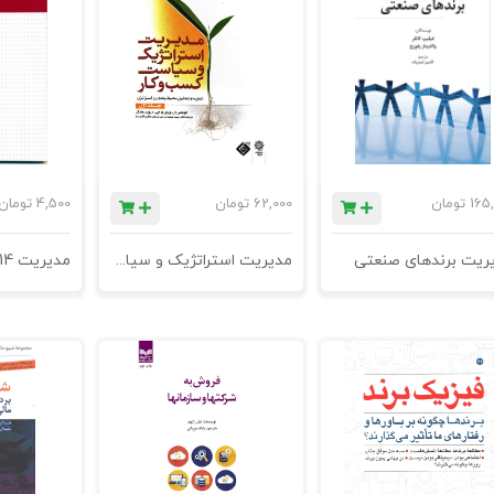
165
تومان
62,000
تومان
4,500
تومان
ریت برندهای صنعتی
مدیریت استراتژیک و سیاست کسب و کار-جلد اول- دفتر پژوهشها
مدیریت 2014 - نشر لیوسا