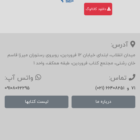
دانلود کاتالوگ
آدرس:
میدان انقلاب، ابتدای خیابان 12 فروردین، روبروی رستوران میرزا قاسم
خان رشتی، مجتمع کتاب فروردین، طبقه همکف، واحد 1
تماس:
واتس آپ:
71
و
(021) 66408251
09108062295
درباره ما
لیست کتابها