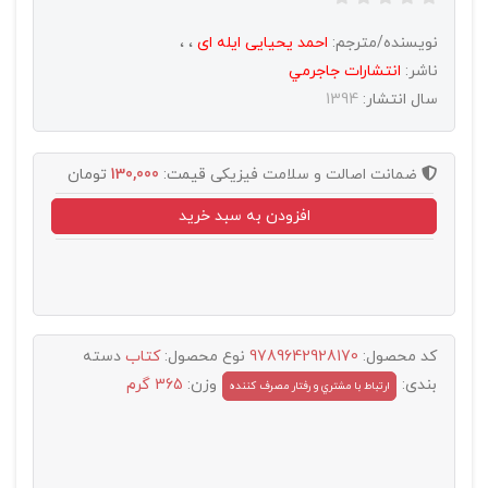
نویسنده/مترجم:
احمد یحیایی ایله ای
،
،
ناشر:
انتشارات جاجرمي
سال انتشار:
1394
ضمانت اصالت و سلامت فیزیکی
قیمت:
130,000
تومان
افزودن به سبد خرید
کد محصول:
9789642928170
نوع محصول:
کتاب
دسته
بندی:
وزن:
365 گرم
ارتباط با مشتري و رفتار مصرف کننده