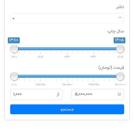
ناشر
--
سال چاپ
1380
1405
1380
1386
1393
1399
1405
قیمت (تومان)
1000
1250750
2500500
3750250
5000000
تا
5,000,000
از
1,000
جستجو