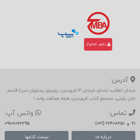
دانلود کاتالوگ
آدرس:
میدان انقلاب، ابتدای خیابان 12 فروردین، روبروی رستوران میرزا قاسم
خان رشتی، مجتمع کتاب فروردین، طبقه همکف، واحد 1
تماس:
واتس آپ:
71
و
(021) 66408251
09108062295
درباره ما
لیست کتابها