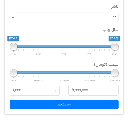
ناشر
--
سال چاپ
1380
1405
1380
1386
1393
1399
1405
قیمت (تومان)
1000
1250750
2500500
3750250
5000000
تا
5,000,000
از
1,000
جستجو