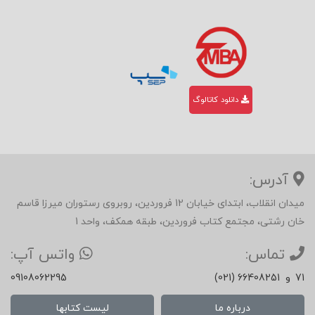
دانلود کاتالوگ
آدرس:
میدان انقلاب، ابتدای خیابان 12 فروردین، روبروی رستوران میرزا قاسم
خان رشتی، مجتمع کتاب فروردین، طبقه همکف، واحد 1
تماس:
واتس آپ:
71
و
(021) 66408251
09108062295
درباره ما
لیست کتابها