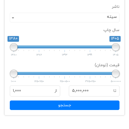
ناشر
سيته
سال چاپ
1380
1405
1380
1386
1393
1399
1405
قیمت (تومان)
1000
1250750
2500500
3750250
5000000
تا
5,000,000
از
1,000
جستجو