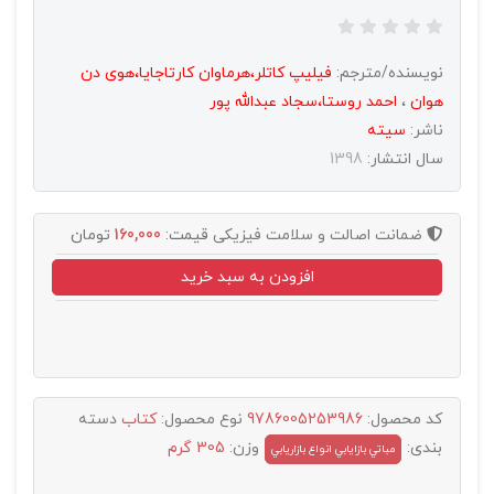
نویسنده/مترجم:
فیلیپ کاتلر،هرماوان کارتاجایا،هوی دن
هوان
،
احمد روستا،سجاد عبدالله پور
ناشر:
سيته
سال انتشار:
1398
ضمانت اصالت و سلامت فیزیکی
قیمت:
160,000
تومان
افزودن به سبد خرید
کد محصول:
9786005253986
نوع محصول:
کتاب
دسته
بندی:
وزن:
305 گرم
مباتي بازايابي انواع بازاريابي