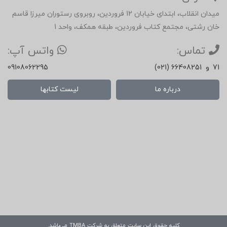
میدان انقلاب، ابتدای خیابان 12 فروردین، روبروی رستوران میرزا قاسم
خان رشتی، مجتمع کتاب فروردین، طبقه همکف، واحد 1
تماس:
واتس آپ:
71
و
(021) 66408251
09108062295
درباره ما
لیست کتابها
کلیه حقوق این سایت متعلق به شرکت
TMBA
می‌باشد.