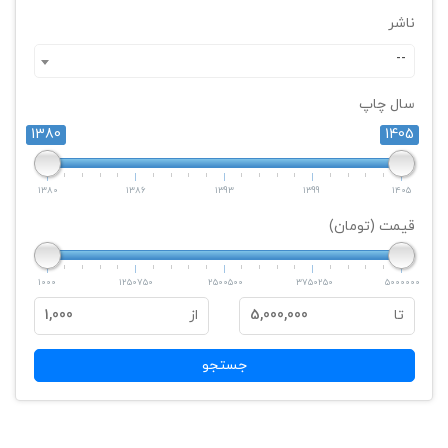
ناشر
--
سال چاپ
1380
1405
1380
1386
1393
1399
1405
قیمت (تومان)
1000
1250750
2500500
3750250
5000000
تا
5,000,000
از
1,000
جستجو