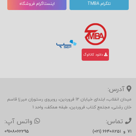
تلگرام TMBA
اینستاگرام فروشگاه
دانلود کاتالوگ
آدرس:
میدان انقلاب، ابتدای خیابان 12 فروردین، روبروی رستوران میرزا قاسم
خان رشتی، مجتمع کتاب فروردین، طبقه همکف، واحد 1
تماس:
واتس آپ:
71
و
(021) 66408251
09108062295