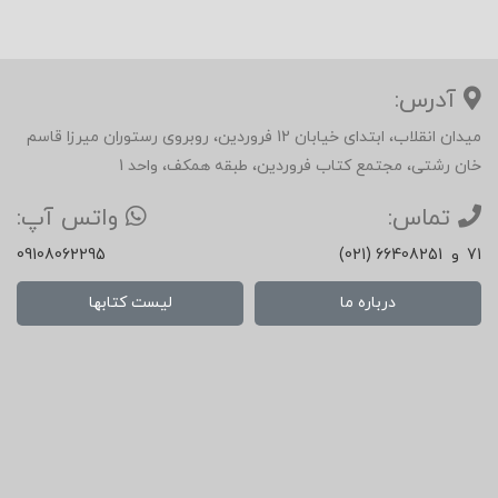
آدرس:
میدان انقلاب، ابتدای خیابان 12 فروردین، روبروی رستوران میرزا قاسم
خان رشتی، مجتمع کتاب فروردین، طبقه همکف، واحد 1
تماس:
واتس آپ:
71
و
(021) 66408251
09108062295
درباره ما
لیست کتابها