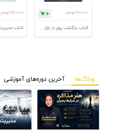
ان
800,000
تومان
560,000
تومان
کتاب 601 نکته ی ناگفته ی کاروکسب
کتاب بازگشت پول از بازار مدیریت وصول مطالبات
وبلاگ‌ها
آخرین دوره‌های آموزشی