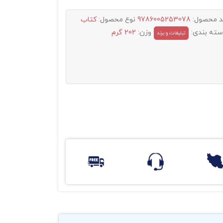
د محصول:
9786005253078
نوع محصول:
کتاب
سته بندی:
وزن:
202 گرم
تبليغات و برند