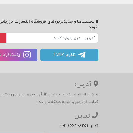
از تخفیف‌ها و جدیدترین‌های فروشگاه انتشارات بازاریابی 
شوید:
تلگرام TMBA
اینستاگرام 
آدرس:
میدان انقلاب، ابتدای خیابان 12 فرور
کتاب فروردین، طبقه همکف، واحد 1
تماس:
71
و
(021) 66408251