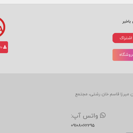
باخبر
اشتراک
دان
فروشگاه
دین، روبروی رستوران میرزا قاسم خان رشتی، مجتمع
واتس آپ:
09108062295