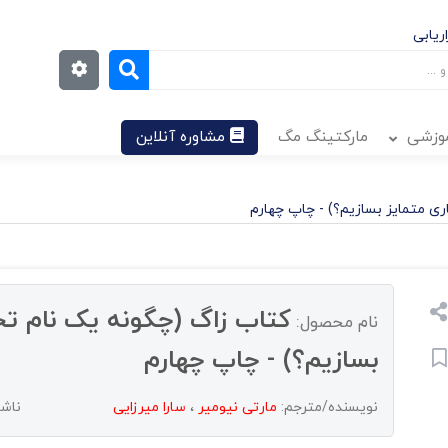
ریابی
موزشی
مارکتینگ مگ
مشاوره آنلاین
ری متمایز بسازیم؟) - چاپ چهارم
کتاب زاگ (چگونه یک نام تج
نام محصول:
بسازیم؟) - چاپ چهارم
نویسنده/مترجم:
مارتی نیومیر
،
سارا میرزایی
ناشر