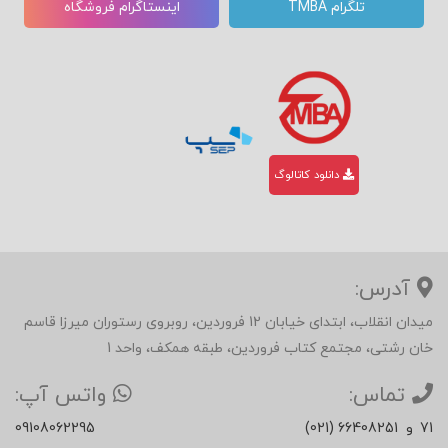
تلگرام TMBA
اینستاگرام فروشگاه
دانلود کاتالوگ
آدرس:
میدان انقلاب، ابتدای خیابان 12 فروردین، روبروی رستوران میرزا قاسم
خان رشتی، مجتمع کتاب فروردین، طبقه همکف، واحد 1
تماس:
واتس آپ:
71
و
(021) 66408251
09108062295