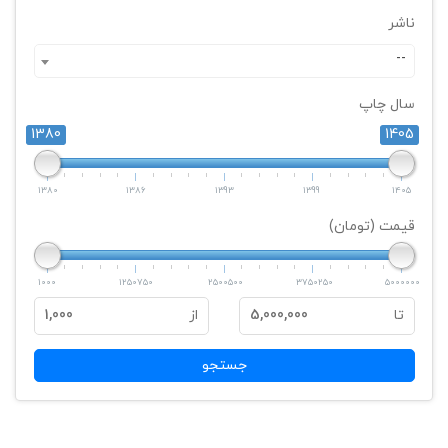
ناشر
--
سال چاپ
1380
1405
1380
1386
1393
1399
1405
قیمت (تومان)
1000
1250750
2500500
3750250
5000000
تا
5,000,000
از
1,000
جستجو