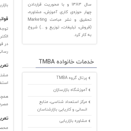
سال 1383 و با محوریت قراردادن
بازار
چهار حوزه‌ی کاری آموزش، مشاوره،
قوان
تحقیق و نشر مباحث Marketing
(فروش، تبلیغات، توزیع و ...) شروع
توجه 
به کار کرد.
الکتر
در قو
رسانی
خدمات خانواده TMBA
تعری
مشتری
پرتال گروه TMBA
استفا
آموزشگاه بازارسازان
همچنی
مرکز استعداد شناسی، منابع
مصرف 
انسانی و کاریابی بازارشناسان
تعری
مشاوره بازاریابی
محصول