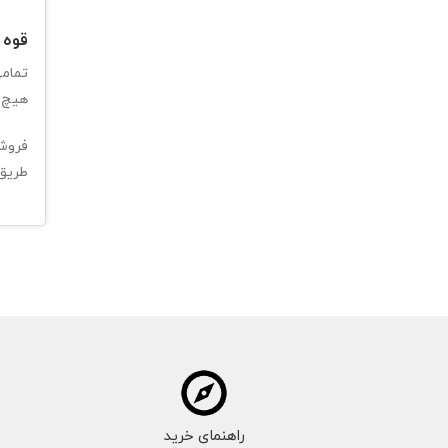
قوه 
تمامی
هیچ گ
فروشگ
طریق 
راهنمای خرید