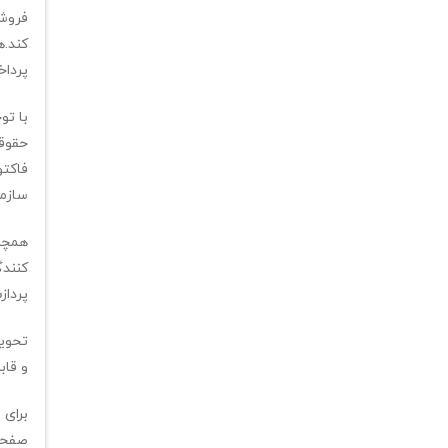
فروشگ
کند.ه
پرداخ
با تو
حقوقی
فاکتو
سازما
همچنی
کنندگ
پرداز
تحویل
و قاب
برای 
صفح