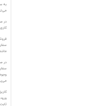
به سف
می‏‌ت
کاری
فروشگ
سفارش
مانند
در صو
سفارش
وجوه 
می‌پذ
کاربر
ورود 
ثابت 