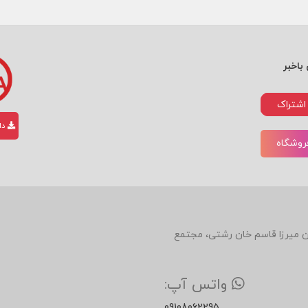
باخبر
اشتراک
دان
فروشگاه
دین، روبروی رستوران میرزا قاسم خان رشتی، مجتمع
واتس آپ:
09108062295