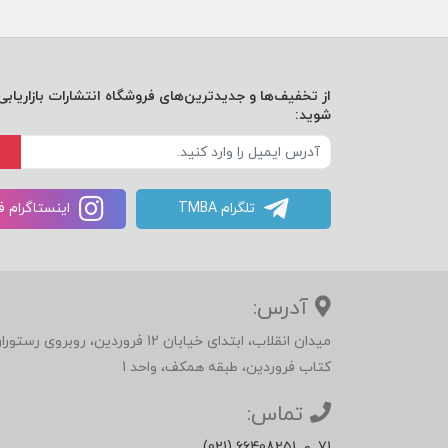
از تخفیف‌ها و جدیدترین‌های فروشگاه انتشارات بازاریابی 
شوید:
تلگرام TMBA
اینستاگرام 
آدرس:
میدان انقلاب، ابتدای خیابان 12 فرور
کتاب فروردین، طبقه همکف، واحد 1
تماس:
71
و
(021) 66408251