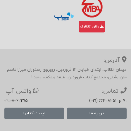
دانلود کاتالوگ
آدرس:
میدان انقلاب، ابتدای خیابان 12 فروردین، روبروی رستوران میرزا قاسم
خان رشتی، مجتمع کتاب فروردین، طبقه همکف، واحد 1
تماس:
واتس آپ:
71
و
(021) 66408251
09108062295
درباره ما
لیست کتابها