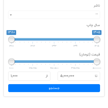
ناشر
--
سال چاپ
1380
1405
1380
1386
1393
1399
1405
قیمت (تومان)
1000
1250750
2500500
3750250
5000000
تا
5,000,000
از
1,000
جستجو