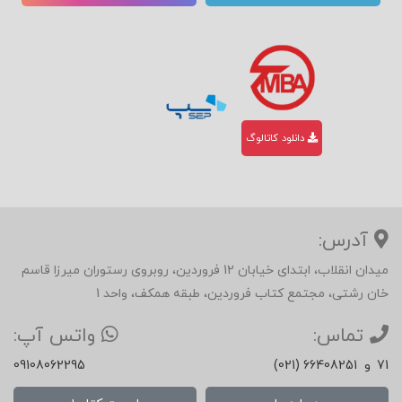
دانلود کاتالوگ
آدرس:
میدان انقلاب، ابتدای خیابان 12 فروردین، روبروی رستوران میرزا قاسم
خان رشتی، مجتمع کتاب فروردین، طبقه همکف، واحد 1
تماس:
واتس آپ:
71
و
(021) 66408251
09108062295