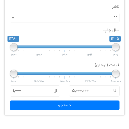
ناشر
--
سال چاپ
1380
1405
1380
1386
1393
1399
1405
قیمت (تومان)
1000
1250750
2500500
3750250
5000000
تا
5,000,000
از
1,000
جستجو