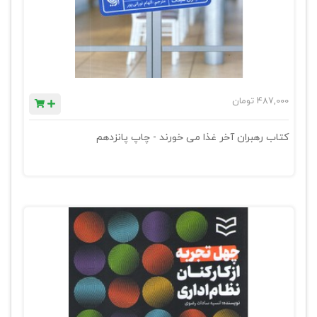
487,000
تومان
کتاب رهبران آخر غذا می خورند - چاپ پانزدهم