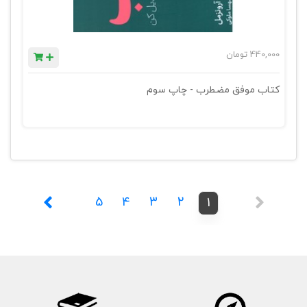
440,000
تومان
کتاب موفق مضطرب - چاپ سوم
5
4
3
2
1