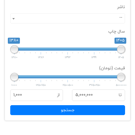
ناشر
--
سال چاپ
1380
1405
1380
1386
1393
1399
1405
قیمت (تومان)
1000
1250750
2500500
3750250
5000000
تا
5,000,000
از
1,000
جستجو