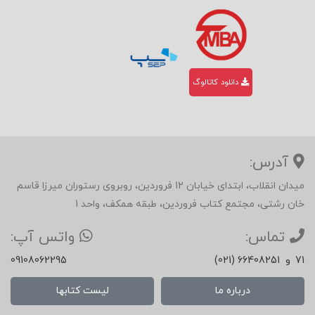
دانلود کاتالوگ
آدرس:
میدان انقلاب، ابتدای خیابان 12 فروردین، روبروی رستوران میرزا قاسم
خان رشتی، مجتمع کتاب فروردین، طبقه همکف، واحد 1
تماس:
واتس آپ:
71
و
(021) 66408251
09108062295
درباره ما
لیست کتابها