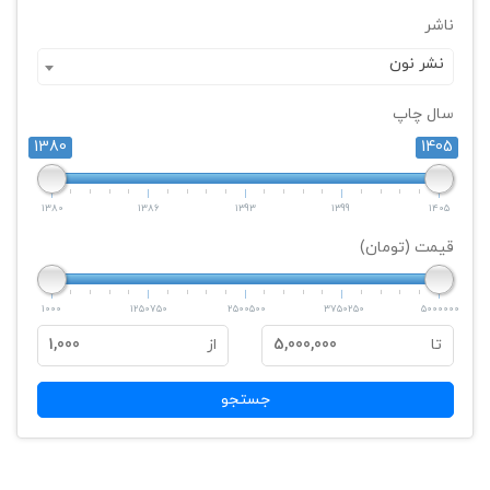
ناشر
نشر نون
سال چاپ
1380
1405
1380
1386
1393
1399
1405
قیمت (تومان)
1000
1250750
2500500
3750250
5000000
تا
5,000,000
از
1,000
جستجو