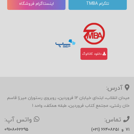
تلگرام TMBA
اینستاگرام فروشگاه
دانلود کاتالوگ
آدرس:
میدان انقلاب، ابتدای خیابان 12 فروردین، روبروی رستوران میرزا قاسم
خان رشتی، مجتمع کتاب فروردین، طبقه همکف، واحد 1
تماس:
واتس آپ:
71
و
(021) 66408251
09108062295