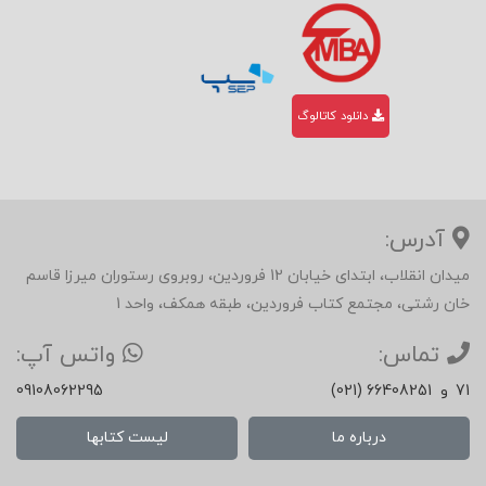
دانلود کاتالوگ
آدرس:
میدان انقلاب، ابتدای خیابان 12 فروردین، روبروی رستوران میرزا قاسم
خان رشتی، مجتمع کتاب فروردین، طبقه همکف، واحد 1
تماس:
واتس آپ:
71
و
(021) 66408251
09108062295
درباره ما
لیست کتابها