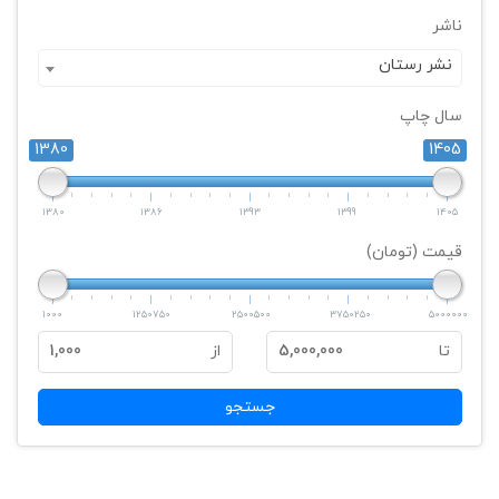
ناشر
نشر رستان
سال چاپ
1380
1405
1380
1386
1393
1399
1405
قیمت (تومان)
1000
1250750
2500500
3750250
5000000
تا
5,000,000
از
1,000
جستجو