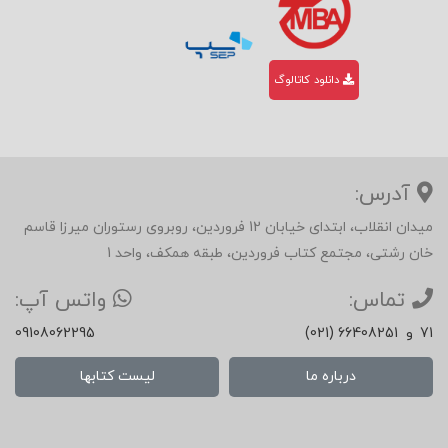
دانلود کاتالوگ
آدرس:
میدان انقلاب، ابتدای خیابان 12 فروردین، روبروی رستوران میرزا قاسم
خان رشتی، مجتمع کتاب فروردین، طبقه همکف، واحد 1
تماس:
واتس آپ:
71
و
(021) 66408251
09108062295
درباره ما
لیست کتابها