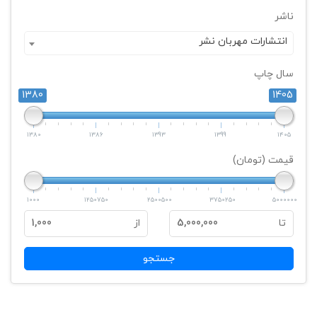
ناشر
انتشارات مهربان نشر
سال چاپ
1380
1405
1380
1386
1393
1399
1405
قیمت (تومان)
1000
1250750
2500500
3750250
5000000
تا
5,000,000
از
1,000
جستجو