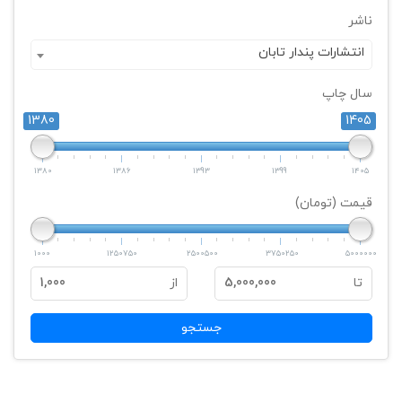
ناشر
انتشارات پندار تابان
سال چاپ
1380
1405
1380
1386
1393
1399
1405
قیمت (تومان)
1000
1250750
2500500
3750250
5000000
تا
5,000,000
از
1,000
جستجو