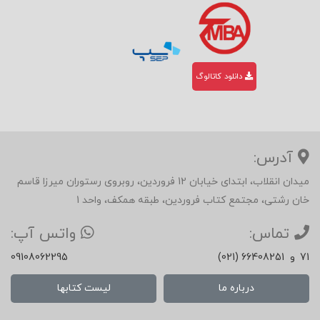
دانلود کاتالوگ
آدرس:
میدان انقلاب، ابتدای خیابان 12 فروردین، روبروی رستوران میرزا قاسم
خان رشتی، مجتمع کتاب فروردین، طبقه همکف، واحد 1
تماس:
واتس آپ:
71
و
(021) 66408251
09108062295
درباره ما
لیست کتابها