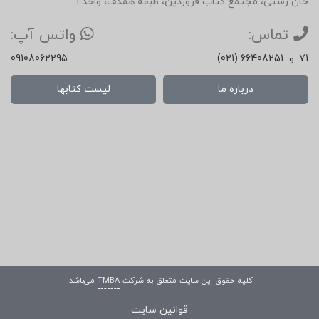
خان رشتی، مجتمع کتاب فروردین، طبقه همکف، واحد 1
تماس:
واتس آپ:
71
و
(021) 66408251
09108062295
درباره ما
لیست کتابها
کلیه حقوق این سایت متعلق به شرکت
TMBA
می‌باشد.
قوانین سایت