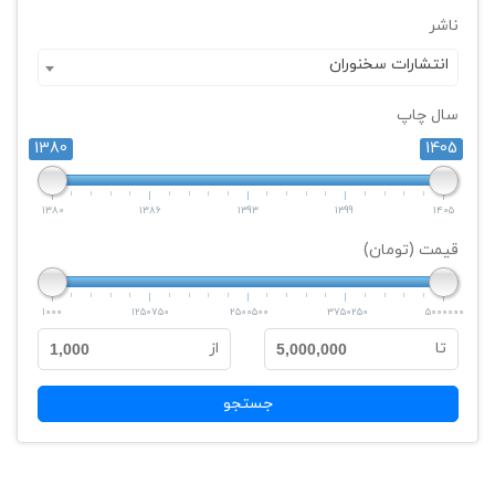
ناشر
انتشارات سخنوران
سال چاپ
1380
1405
1380
1386
1393
1399
1405
قیمت (تومان)
1000
1250750
2500500
3750250
5000000
تا
از
1,000
5,000,000
جستجو