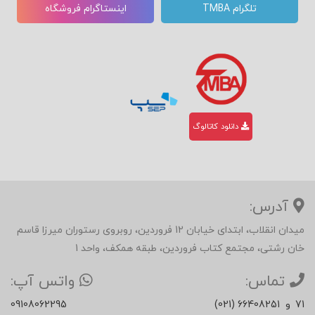
تلگرام TMBA
اینستاگرام فروشگاه
دانلود کاتالوگ
آدرس:
میدان انقلاب، ابتدای خیابان 12 فروردین، روبروی رستوران میرزا قاسم
خان رشتی، مجتمع کتاب فروردین، طبقه همکف، واحد 1
تماس:
واتس آپ:
71
و
(021) 66408251
09108062295