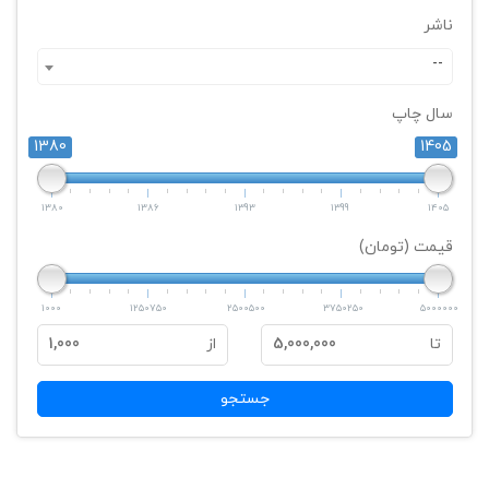
ناشر
--
سال چاپ
1380
1405
1380
1386
1393
1399
1405
قیمت (تومان)
1000
1250750
2500500
3750250
5000000
تا
5,000,000
از
1,000
جستجو