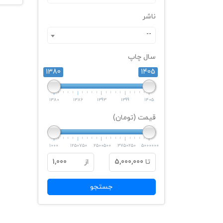
ناشر
--
سال چاپ
1380
1405
1380
1386
1393
1399
1405
قیمت (تومان)
1000
1250750
2500500
3750250
5000000
تا
5,000,000
از
1,000
جستجو