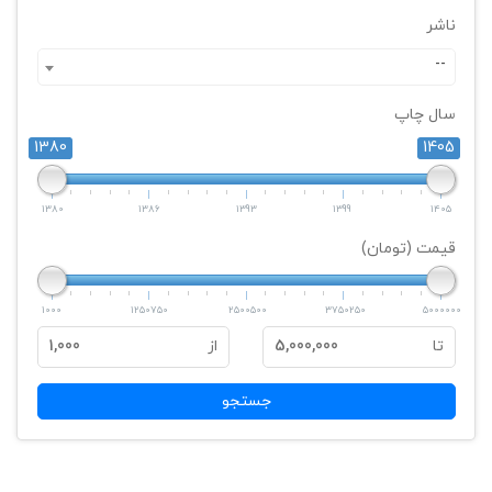
ناشر
--
سال چاپ
1380
1405
1380
1386
1393
1399
1405
قیمت (تومان)
1000
1250750
2500500
3750250
5000000
تا
5,000,000
از
1,000
جستجو