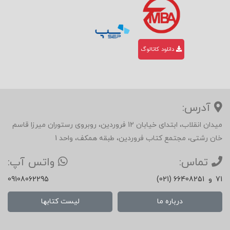
دانلود کاتالوگ
آدرس:
میدان انقلاب، ابتدای خیابان 12 فروردین، روبروی رستوران میرزا قاسم
خان رشتی، مجتمع کتاب فروردین، طبقه همکف، واحد 1
تماس:
واتس آپ:
71
و
(021) 66408251
09108062295
درباره ما
لیست کتابها