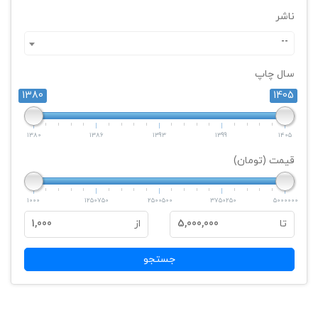
ناشر
--
سال چاپ
1380
1405
1380
1386
1393
1399
1405
قیمت (تومان)
1000
1250750
2500500
3750250
5000000
تا
5,000,000
از
1,000
جستجو