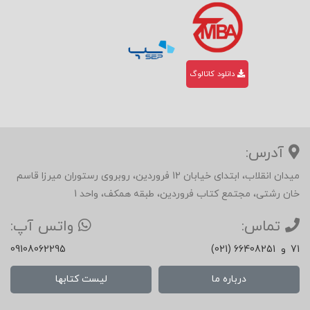
دانلود کاتالوگ
آدرس:
میدان انقلاب، ابتدای خیابان 12 فروردین، روبروی رستوران میرزا قاسم
خان رشتی، مجتمع کتاب فروردین، طبقه همکف، واحد 1
تماس:
واتس آپ:
71
و
(021) 66408251
09108062295
درباره ما
لیست کتابها