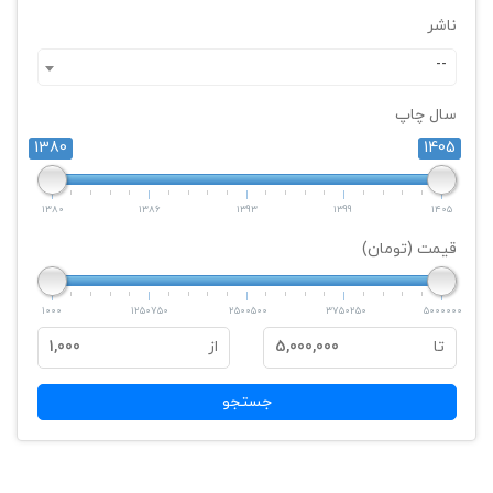
ناشر
--
سال چاپ
1380
1405
1380
1386
1393
1399
1405
قیمت (تومان)
1000
1250750
2500500
3750250
5000000
تا
5,000,000
از
1,000
جستجو