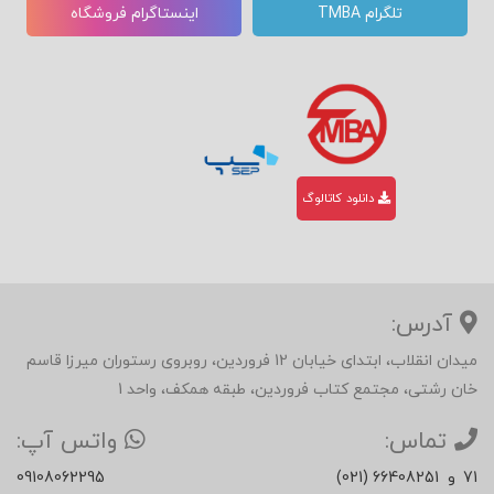
تلگرام TMBA
اینستاگرام فروشگاه
دانلود کاتالوگ
آدرس:
میدان انقلاب، ابتدای خیابان 12 فروردین، روبروی رستوران میرزا قاسم
خان رشتی، مجتمع کتاب فروردین، طبقه همکف، واحد 1
تماس:
واتس آپ:
71
و
(021) 66408251
09108062295